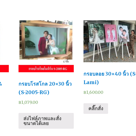
กรอบลอย 30×40 นิ้ว (S
Lami)
4
กรอบโรสโกล 20×30 นิ้ว
(S-2005-RG)
฿
1,600.00
฿
1,079.00
คลิ๊กสั่ง
ส่งไฟล์ภาพและสั่ง
ขนาดได้เลย