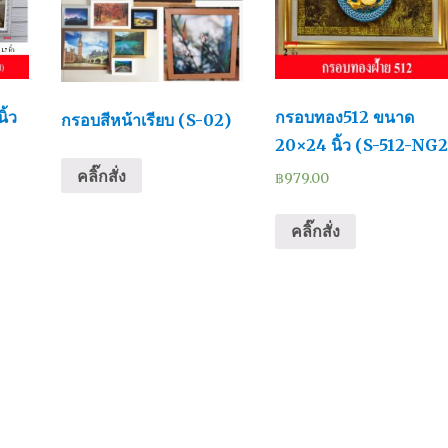
ิ้ว
กรอบทอง512 ขนาด
กรอบสีหน้าเรียบ (S-02)
20×24 นิ้ว (S-512-NG2
คลิ๊กสั่ง
฿
979.00
คลิ๊กสั่ง