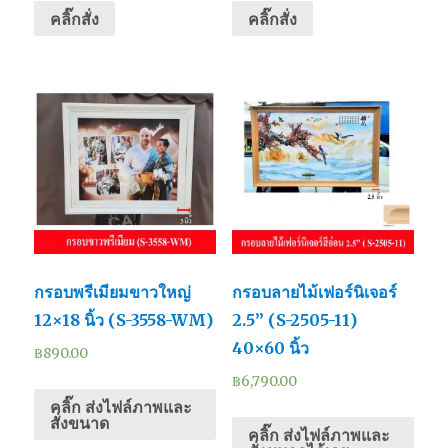
คลิ๊กสั่ง
คลิ๊กสั่ง
กรอบพรีเมียมขาวใหญ่
กรอบลายไม้เฟอร์นิเจอร์
12×18 นิ้ว (S-3558-WM)
2.5’’ (S-2505-11)
40×60 นิ้ว
฿
890.00
฿
6,790.00
คลิ๊ก ส่งไฟล์ภาพและ
สั่งขนาด
คลิ๊ก ส่งไฟล์ภาพและ