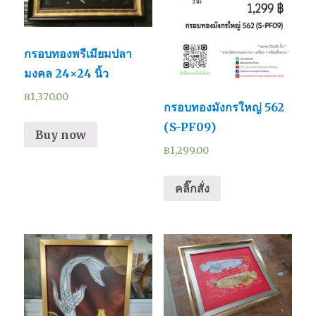
กรอบทองพรีเมียมปลา
มงคล 24×24 นิ้ว
฿
1,370.00
กรอบทองมังกรใหญ่ 562
(S-PF09)
Buy now
฿
1,299.00
คลิ๊กสั่ง