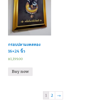
กรอบปลามงคลทอง
16×24 นิ้ว
฿
1,199.00
Buy now
1
2
→