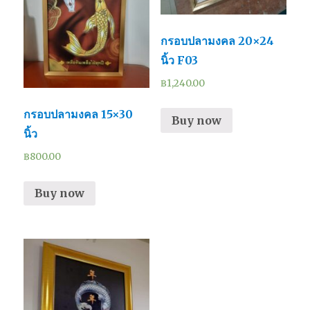
กรอบปลามงคล 20×24
นิ้ว F03
฿
1,240.00
กรอบปลามงคล 15×30
Buy now
นิ้ว
฿
800.00
Buy now